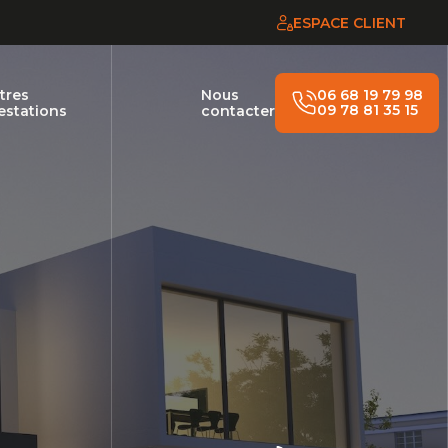
ESPACE CLIENT
tres
Nous
06 68 19 79 98
09 78 81 35 15
estations
contacter