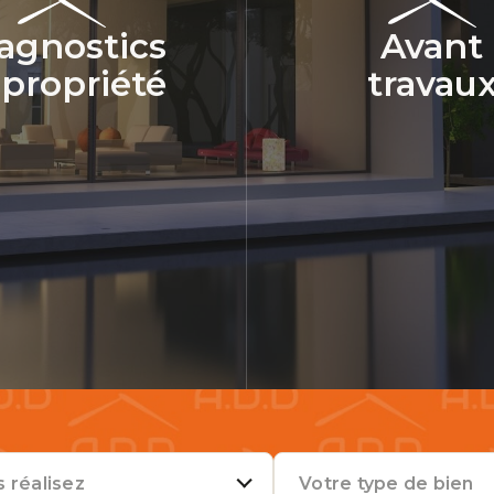
agnostics
Avant
propriété
travau
 réalisez
Votre type de bien