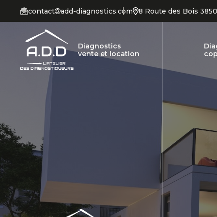
contact
add-diagnostics.com
8 Route des Bois 385
Diagnostics
Dia
vente et location
cop