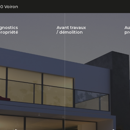
00 Voiron
gnostics
Avant travaux
Au
ropriété
/ démolition
pr